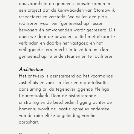
duurzaamheid en gemeenschapszin samen in
een project dat de kernwaarden van Stompwijk
respecteert en versterkt. We willen een plan
realiseren waar een ‘gemeenschap’ tussen
bewoners én omwonenden wordt gecreëerd. Dit
doen we door de bewoners actief met elkaar te
verbinden en daarbij het vastgoed en het
omliggende terrein echt in te zetten om deze
gemeenschap te ondersteunen en te faciliteren.
Architectuur
Het ontwerp is geïnspireerd op het voormalige
zusterhuis en zoekt in kleur en materialisatie
aansluiting bij de tegenoverliggende Heilige
Laurentiuskerk. Door de historiserende
uitstraling en de bescheiden ligging achter de
bomenrij wordt de locatie opnieuw onderdeel
van de ruimtelijke begeleiding van het
dorpshart.