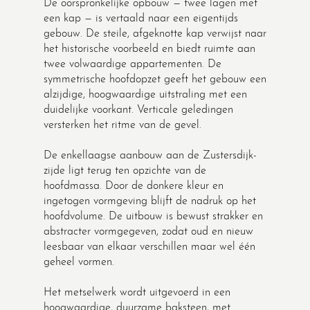
De oorspronkelijke opbouw — twee lagen met
een kap — is vertaald naar een eigentijds
gebouw. De steile, afgeknotte kap verwijst naar
het historische voorbeeld en biedt ruimte aan
twee volwaardige appartementen. De
symmetrische hoofdopzet geeft het gebouw een
alzijdige, hoogwaardige uitstraling met een
duidelijke voorkant. Verticale geledingen
versterken het ritme van de gevel.
De enkellaagse aanbouw aan de Zustersdijk-
zijde ligt terug ten opzichte van de
hoofdmassa. Door de donkere kleur en
ingetogen vormgeving blijft de nadruk op het
hoofdvolume. De uitbouw is bewust strakker en
abstracter vormgegeven, zodat oud en nieuw
leesbaar van elkaar verschillen maar wel één
geheel vormen.
Het metselwerk wordt uitgevoerd in een
hoogwaardige, duurzame baksteen, met