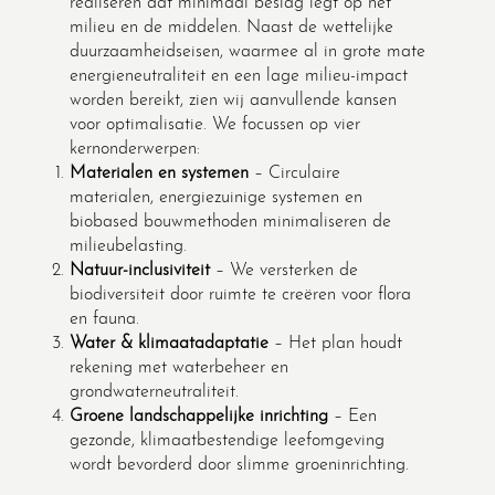
realiseren dat minimaal beslag legt op het
milieu en de middelen. Naast de wettelijke
duurzaamheidseisen, waarmee al in grote mate
energieneutraliteit en een lage milieu-impact
worden bereikt, zien wij aanvullende kansen
voor optimalisatie. We focussen op vier
kernonderwerpen:
Materialen en systemen
– Circulaire
materialen, energiezuinige systemen en
biobased bouwmethoden minimaliseren de
milieubelasting.
Natuur-inclusiviteit
– We versterken de
biodiversiteit door ruimte te creëren voor flora
en fauna.
Water & klimaatadaptatie
– Het plan houdt
rekening met waterbeheer en
grondwaterneutraliteit.
Groene landschappelijke inrichting
– Een
gezonde, klimaatbestendige leefomgeving
wordt bevorderd door slimme groeninrichting.