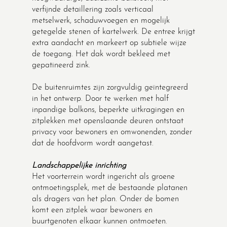
verfijnde detaillering zoals verticaal
metselwerk, schaduwvoegen en mogelijk
getegelde stenen of kartelwerk. De entree krijgt
extra aandacht en markeert op subtiele wijze
de toegang. Het dak wordt bekleed met
gepatineerd zink.
De buitenruimtes zijn zorgvuldig geïntegreerd
in het ontwerp. Door te werken met half
inpandige balkons, beperkte uitkragingen en
zitplekken met openslaande deuren ontstaat
privacy voor bewoners en omwonenden, zonder
dat de hoofdvorm wordt aangetast.
Landschappelijke inrichting
Het voorterrein wordt ingericht als groene
ontmoetingsplek, met de bestaande platanen
als dragers van het plan. Onder de bomen
komt een zitplek waar bewoners en
buurtgenoten elkaar kunnen ontmoeten.