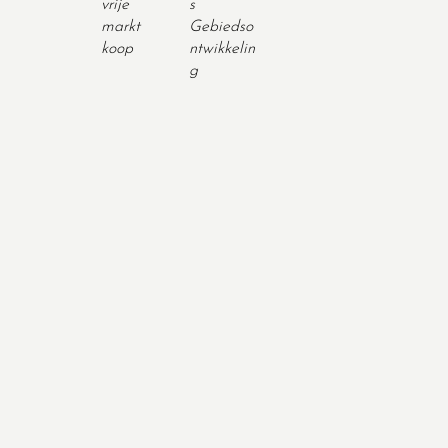
vrije
s
markt
Gebiedso
koop
ntwikkelin
g