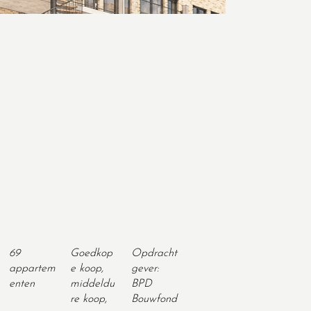
69
Goedkop
Opdracht
appartem
e koop,
gever:
enten
middeldu
BPD
re koop,
Bouwfond